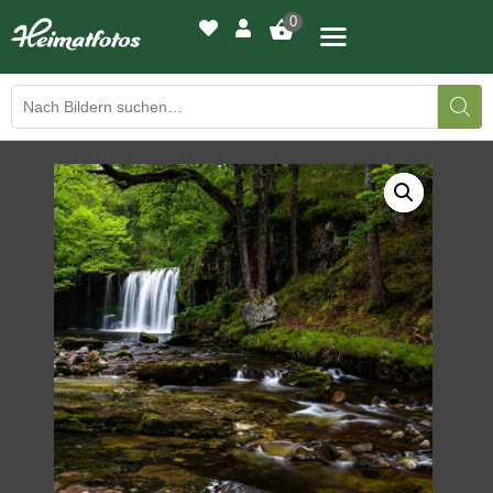
0
BILDERGALERIE
DRUCKQUALITÄTEN
LED-LEUCHTBILDER
WIR DRUCKEN IHR BILD
AUSSTELLUNGEN
HEIMATLICHTER
KONTAKT