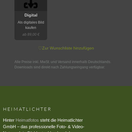
Digital
Als digitales Bild
kaufen
ab 89,00 €
♡
Zur Wunschliste hinzufügen
Alle Preise inkl. MwSt. und Versand innerhalb Deutschlands.
Downloads sind direkt nach Zahlungseingang verfügbar.
HEIMATLICHTER
Hinter
Heimatfotos
steht die Heimatlichter
GmbH – das professionelle Foto- & Video-