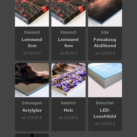
Klassisch
Klassisch
Edel
Leinwand
Leinwand
Fotoabzug
2cm
4cm
AluDibond
ab 89,00 €
ab 99,00 €
ab 129,00 €
Extravagant
Natürlich
Beleuchtet
Acrylglas
Holz
LED-
Leuchtbild
ab 129,00 €
ab 119,00 €
ab 479,00 €