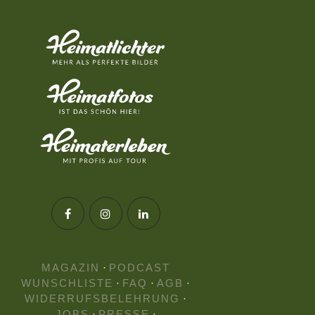
MAGAZIN
·
PODCAST
WUNSCHLISTE
·
FAQ
·
AGB
·
WIDERRUFSBELEHRUNG
·
JOBS
·
PRESSE
·