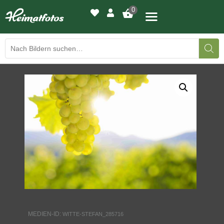
0
BILDERGALERIE
DRUCKQUALITÄTEN
LED-LEUCHTBILDER
WIR DRUCKEN IHR BILD
AUSSTELLUNGEN
HEIMATLICHTER
MEDIEN-ID:
WITTE-STEFAN_285716
KONTAKT