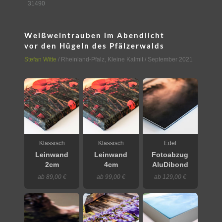
31490
Weißweintrauben im Abendlicht
vor den Hügeln des Pfälzerwalds
Stefan Witte
/
Rheinland-Pfalz
,
Kleine Kalmit
/ September 2021
Klassisch
Klassisch
Edel
Leinwand
Leinwand
Fotoabzug
2cm
4cm
AluDibond
ab 89,00 €
ab 99,00 €
ab 129,00 €