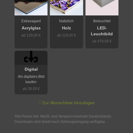
Extravagant
Natürlich
Beleuchtet
Acrylglas
Holz
LED-
Leuchtbild
ab 129,00 €
ab 119,00 €
ab 479,00 €
Digital
Als digitales Bild
kaufen
ab 39,00 €
♡
Zur Wunschliste hinzufügen
Alle Preise inkl. MwSt. und Versand innerhalb Deutschlands.
Downloads sind direkt nach Zahlungseingang verfügbar.