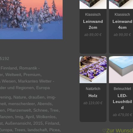
Klassisch
Klassisch
Leinwand
Leinwand
2cm
4cm
ab 89,00 €
ab 99,00 €
5192
,
,
Finnland
Romantik -
,
,
,
er
Weltweit
Premium
,
& Wiesen
Markantes Wetter -
,
der und Regionen
Europa
Natürlich
Beleuchtet
Holz
LED-
,
,
,
vening
Nature
draußen
imig-
Leuchtbil
ab 119,00 €
,
,
,
eit
menschenleer
Abends
d
,
,
,
,
hen
Pflanzenwelt
Schnee
Tree
ab 479,00 €
,
,
,
,
flanzen
Imig
April
Wolkenlos
,
,
,
,
st
Außenansicht
2015
Finland
,
,
,
,
Europa
Trees
landschaft
Picea
Zur Wunsch
♡