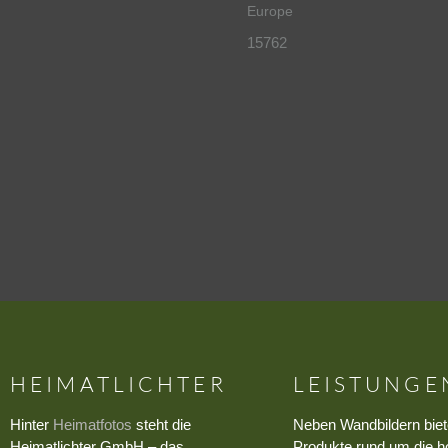
Europe
15762
HEIMATLICHTER
LEISTUNGE
Hinter
Heimatfotos
steht die
Neben Wandbildern biet
Heimatlichter GmbH – das
Produkte rund um die h