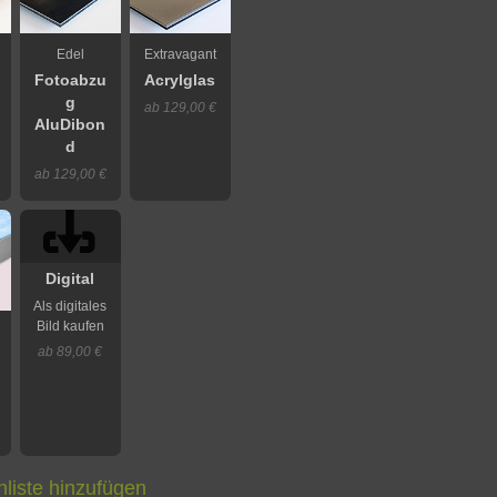
Edel
Extravagant
Fotoabzu
Acrylglas
g
ab 129,00 €
AluDibon
d
ab 129,00 €
Digital
Als digitales
Bild kaufen
ab 89,00 €
liste hinzufügen