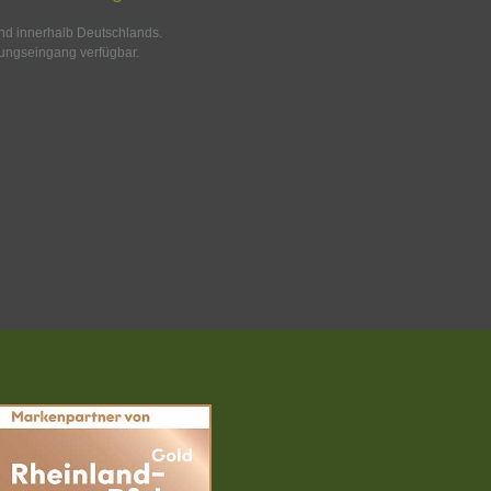
and innerhalb Deutschlands.
ungseingang verfügbar.