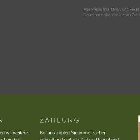
Alle Preise inkl. MwSt. und Vers
Downloads sind direkt nach Zahl
N
ZAHLUNG
en wir weitere
Bei uns zahlen Sie immer sicher,
ochwertige
schnell und einfach. Neben Paypal und