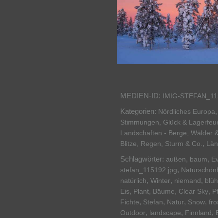
MEDIEN-ID:
IMIG-STEFAN_11
Kategorien:
Nördliches Europa
Stimmungen, Glück & Lagerfeu
Landschaften - Berge, Wälder 
,
Blitze, Regen, Sturm & Co.
Län
Schlagwörter:
,
,
außen
baum
E
,
stefan_115192.jpg
Naturschönh
,
,
,
natürlich
Winter
niemand
blü
,
,
,
,
Eis
Plant
Bäume
Clear Sky
P
,
,
,
,
Fichte
Stefan
Natur
Snow
fro
,
,
,
Outdoor
landscape
Finnland