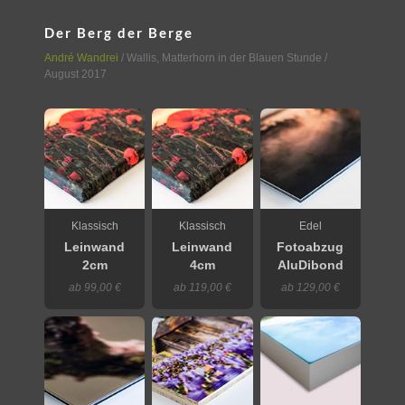
Der Berg der Berge
André Wandrei
/
Wallis
,
Matterhorn in der Blauen Stunde
/
August 2017
Klassisch
Klassisch
Edel
Leinwand
Leinwand
Fotoabzug
2cm
4cm
AluDibond
ab 99,00 €
ab 119,00 €
ab 129,00 €