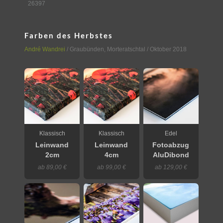
26397
Farben des Herbstes
André Wandrei
/
Graubünden
,
Morteratschtal
/ Oktober 2018
Klassisch
Klassisch
Edel
Leinwand
Leinwand
Fotoabzug
2cm
4cm
AluDibond
ab 89,00 €
ab 99,00 €
ab 129,00 €