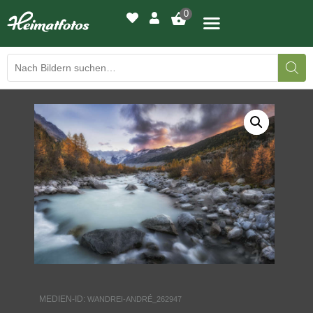
0
BILDERGALERIE
DRUCKQUALITÄTEN
LED-LEUCHTBILDER
WIR DRUCKEN IHR BILD
AUSSTELLUNGEN
HEIMATLICHTER
MEDIEN-ID:
WANDREI-ANDRÉ_262947
KONTAKT