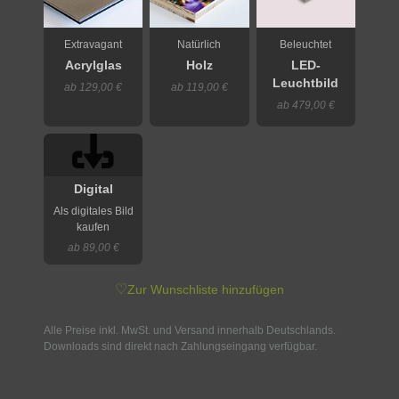
Extravagant
Natürlich
Beleuchtet
Acrylglas
Holz
LED-
Leuchtbild
ab 129,00 €
ab 119,00 €
ab 479,00 €
Digital
Als digitales Bild
kaufen
ab 89,00 €
♡
Zur Wunschliste hinzufügen
Alle Preise inkl. MwSt. und Versand innerhalb Deutschlands.
Downloads sind direkt nach Zahlungseingang verfügbar.