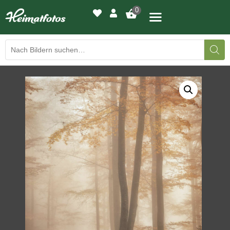
0
BILDERGALERIE
DRUCKQUALITÄTEN
LED-LEUCHTBILDER
WIR DRUCKEN IHR BILD
AUSSTELLUNGEN
HEIMATLICHTER
KONTAKT