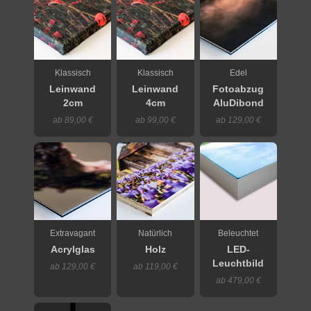
Klassisch
Klassisch
Edel
Leinwand
Leinwand
Fotoabzug
2cm
4cm
AluDibond
ab 89,00 €
ab 99,00 €
ab 129,00 €
Extravagant
Natürlich
Beleuchtet
Acrylglas
Holz
LED-
Leuchtbild
ab 129,00 €
ab 119,00 €
ab 479,00 €