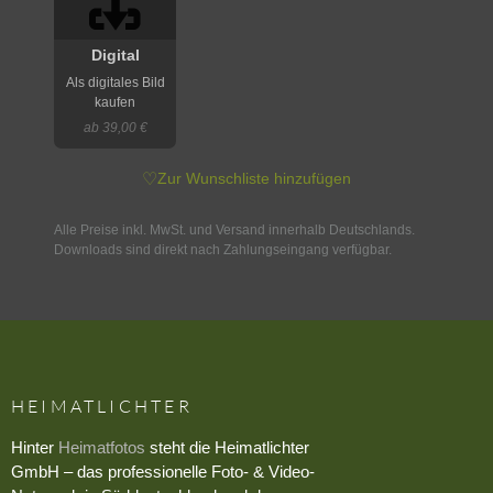
Digital
Als digitales Bild
kaufen
ab 39,00 €
♡
Zur Wunschliste hinzufügen
Alle Preise inkl. MwSt. und Versand innerhalb Deutschlands.
Downloads sind direkt nach Zahlungseingang verfügbar.
HEIMATLICHTER
Hinter
Heimatfotos
steht die Heimatlichter
GmbH – das professionelle Foto- & Video-