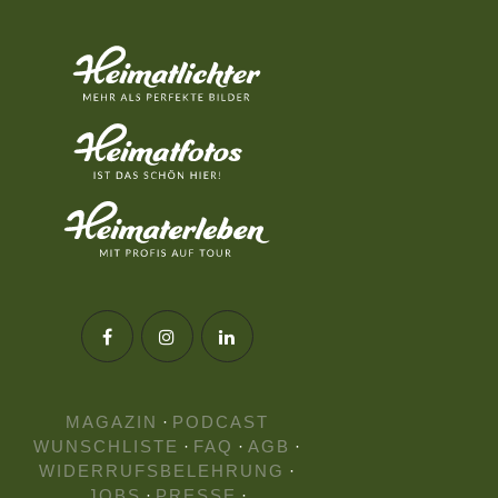
MAGAZIN
·
PODCAST
WUNSCHLISTE
·
FAQ
·
AGB
·
WIDERRUFSBELEHRUNG
·
JOBS
·
PRESSE
·