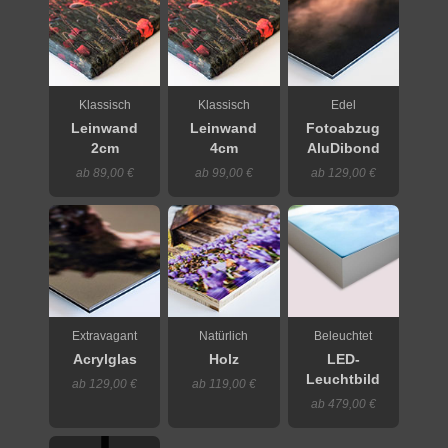
Klassisch
Klassisch
Edel
Leinwand
Leinwand
Fotoabzug
2cm
4cm
AluDibond
ab 89,00 €
ab 99,00 €
ab 129,00 €
Extravagant
Natürlich
Beleuchtet
Acrylglas
Holz
LED-
Leuchtbild
ab 129,00 €
ab 119,00 €
ab 479,00 €