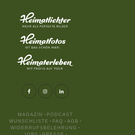
MAGAZIN
·
PODCAST
WUNSCHLISTE
·
FAQ
·
AGB
·
WIDERRUFSBELEHRUNG
·
JOBS
·
PRESSE
·