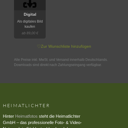
Digital
Als digitales Bild
kaufen
ab 89,00 €
♡
Zur Wunschliste hinzufügen
Alle Preise inkl. MwSt. und Versand innerhalb Deutschlands.
Downloads sind direkt nach Zahlungseingang verfügbar.
HEIMATLICHTER
Hinter
Heimatfotos
steht die Heimatlichter
GmbH – das professionelle Foto- & Video-