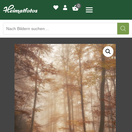
0
BILDERGALERIE
DRUCKQUALITÄTEN
LED-LEUCHTBILDER
WIR DRUCKEN IHR BILD
AUSSTELLUNGEN
HEIMATLICHTER
KONTAKT