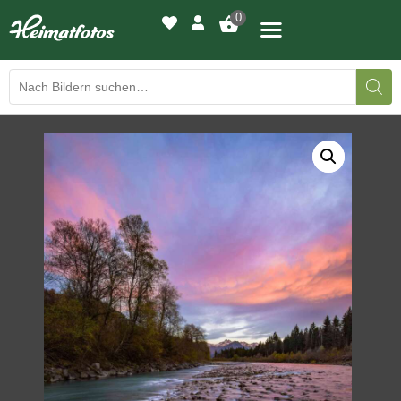
0
BILDERGALERIE
DRUCKQUALITÄTEN
LED-LEUCHTBILDER
WIR DRUCKEN IHR BILD
AUSSTELLUNGEN
HEIMATLICHTER
KONTAKT