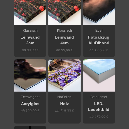
Klassisch
Klassisch
Edel
Leinwand
Leinwand
Fotoabzug
2cm
4cm
AluDibond
ab 89,00 €
ab 99,00 €
ab 129,00 €
Extravagant
Natürlich
Beleuchtet
Acrylglas
Holz
LED-
Leuchtbild
ab 129,00 €
ab 119,00 €
ab 479,00 €