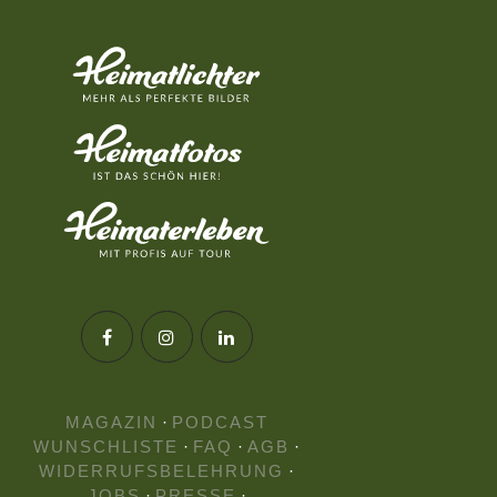
MAGAZIN
·
PODCAST
WUNSCHLISTE
·
FAQ
·
AGB
·
WIDERRUFSBELEHRUNG
·
JOBS
·
PRESSE
·