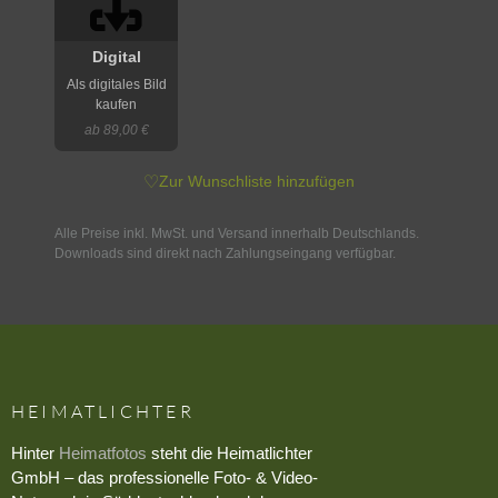
Digital
Als digitales Bild
kaufen
ab 89,00 €
♡
Zur Wunschliste hinzufügen
Alle Preise inkl. MwSt. und Versand innerhalb Deutschlands.
Downloads sind direkt nach Zahlungseingang verfügbar.
HEIMATLICHTER
Hinter
Heimatfotos
steht die Heimatlichter
GmbH – das professionelle Foto- & Video-