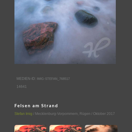
MEDIEN-ID:
IMIG-STEFAN_768517
14641
Felsen am Strand
Stefan Imig
/
Mecklenburg-Vorpommern
,
Rügen
/ Oktober 2017