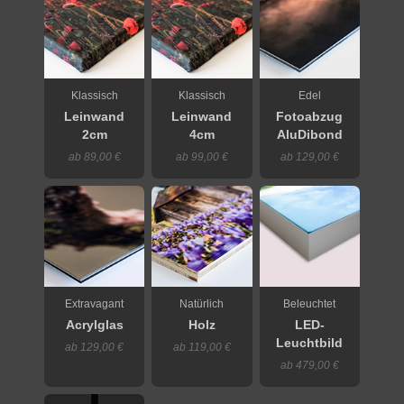
Klassisch
Klassisch
Edel
Leinwand
Leinwand
Fotoabzug
2cm
4cm
AluDibond
ab 89,00 €
ab 99,00 €
ab 129,00 €
Extravagant
Natürlich
Beleuchtet
Acrylglas
Holz
LED-
Leuchtbild
ab 129,00 €
ab 119,00 €
ab 479,00 €