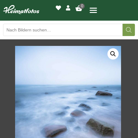
0
BILDERGALERIE
DRUCKQUALITÄTEN
LED-LEUCHTBILDER
WIR DRUCKEN IHR BILD
AUSSTELLUNGEN
HEIMATLICHTER
KONTAKT