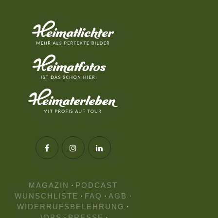
MAGAZIN
·
PODCAST
WUNSCHLISTE
·
FAQ
·
AGB
·
WIDERRUFSBELEHRUNG
·
JOBS
·
PRESSE
·