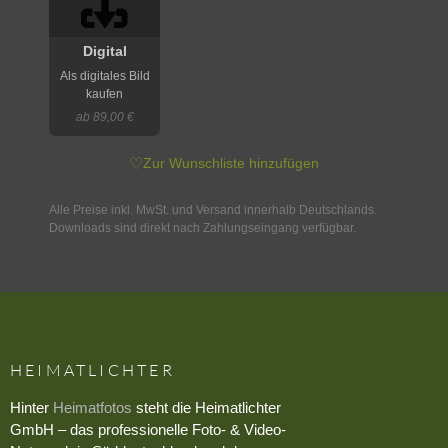
Digital
Als digitales Bild
kaufen
ab 89,00 €
♡
Zur Wunschliste hinzufügen
Alle Preise inkl. MwSt. und Versand innerhalb Deutschlands.
Downloads sind direkt nach Zahlungseingang verfügbar.
HEIMATLICHTER
Hinter
Heimatfotos
steht die Heimatlichter
GmbH – das professionelle Foto- & Video-