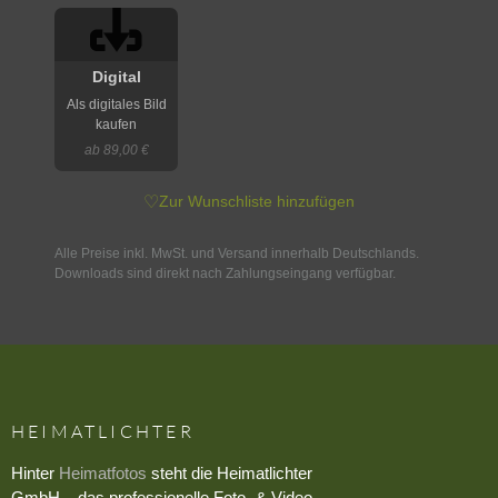
Digital
Als digitales Bild
kaufen
ab 89,00 €
♡
Zur Wunschliste hinzufügen
Alle Preise inkl. MwSt. und Versand innerhalb Deutschlands.
Downloads sind direkt nach Zahlungseingang verfügbar.
HEIMATLICHTER
Hinter
Heimatfotos
steht die Heimatlichter
GmbH – das professionelle Foto- & Video-