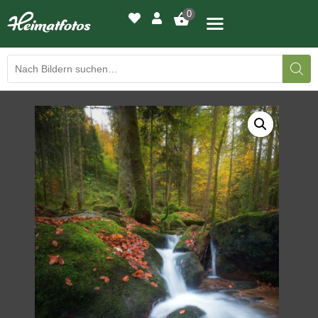
0
BILDERGALERIE
DRUCKQUALITÄTEN
LED-LEUCHTBILDER
WIR DRUCKEN IHR BILD
AUSSTELLUNGEN
HEIMATLICHTER
KONTAKT