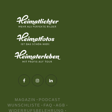
MAGAZIN
·
PODCAST
WUNSCHLISTE
·
FAQ
·
AGB
·
WIDERRUFSBELEHRUNG
·