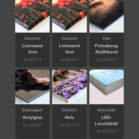
Klassisch
Klassisch
Edel
Leinwand
Leinwand
Fotoabzug
2cm
4cm
AluDibond
ab 89,00 €
ab 99,00 €
ab 129,00 €
Extravagant
Natürlich
Beleuchtet
Acrylglas
Holz
LED-
Leuchtbild
ab 129,00 €
ab 119,00 €
ab 479,00 €