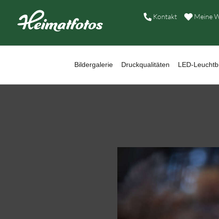
B
Kontakt
Meine W
D
L
Bildergalerie
Druckqualitäten
LED-Leuchtbi
W
B
A
H
K