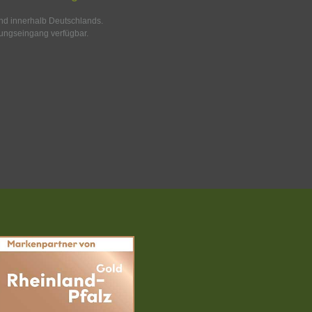
and innerhalb Deutschlands.
ungseingang verfügbar.