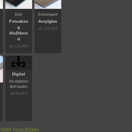
Edel
Extravagant
Fotoabzu
Acrylglas
g
ab 129,00 €
AluDibon
d
ab 129,00 €
Digital
Als digitales
Bild kaufen
ab 89,00 €
liste hinzufügen