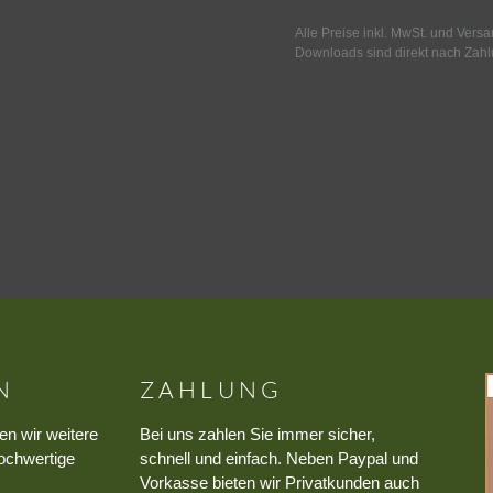
Alle Preise inkl. MwSt. und Vers
Downloads sind direkt nach Zahl
N
ZAHLUNG
en wir weitere
Bei uns zahlen Sie immer sicher,
ochwertige
schnell und einfach. Neben Paypal und
Vorkasse bieten wir Privatkunden auch