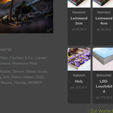
Klassisch
Klassisch
Leinwand
Leinwand
2cm
4cm
ab 89,00 €
ab 99,00 €
286785
,
Pilze, Flechten & Co.
Länder
,
chland
Rheinland-Pfalz
,
,
,
,
ktober
Sinram
Wiese
Guido
Natürlich
Beleuchtet
,
,
,
,
,
g
licht
Makro
blätter
2020
Holz
LED-
,
,
,
Bäume
Flechte
HERBST
Leuchtbil
ab 119,00 €
d
ab 479,00 €
Zur Wunsch
♡