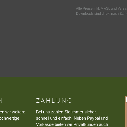
Alle Preise inkl. MwSt. und Vers
Downloads sind direkt nach Zahl
N
ZAHLUNG
en wir weitere
Bei uns zahlen Sie immer sicher,
ochwertige
schnell und einfach. Neben Paypal und
Vorkasse bieten wir Privatkunden auch