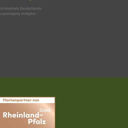
and innerhalb Deutschlands.
ungseingang verfügbar.