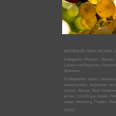
MEDIEN-ID:
HEIM-JOCHEN_1
Kategorien:
Pflanzen - Blumen, 
,
Länder und Regionen
Deutsch
Dürkheim
Schlagwörter:
,
Makro
blendens
,
,
wassertropfen
September
bun
,
,
,
Jochen
Wasser
Blatt
Deidesh
,
,
jochen_124201.jpg
details
Pfa
,
,
,
wetter
Weinberg
Tropfen
Wei
24453