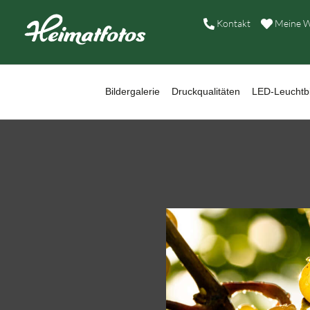
B
Kontakt
Meine W
D
L
Bildergalerie
Druckqualitäten
LED-Leuchtbi
W
B
A
H
K