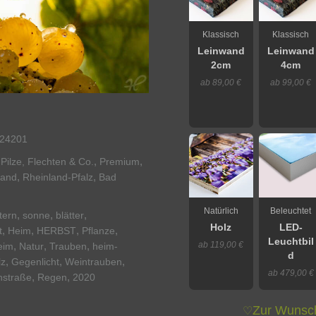
Klassisch
Klassisch
Leinwand
Leinwand
2cm
4cm
ab 89,00 €
ab 99,00 €
24201
,
,
Pilze, Flechten & Co.
Premium
,
,
land
Rheinland-Pfalz
Bad
Natürlich
Beleuchtet
,
,
,
tern
sonne
blätter
Holz
LED-
,
,
,
,
t
Heim
HERBST
Pflanze
Leuchtbil
ab 119,00 €
,
,
,
eim
Natur
Trauben
heim-
d
,
,
,
lz
Gegenlicht
Weintrauben
ab 479,00 €
,
,
nstraße
Regen
2020
Zur Wunsch
♡