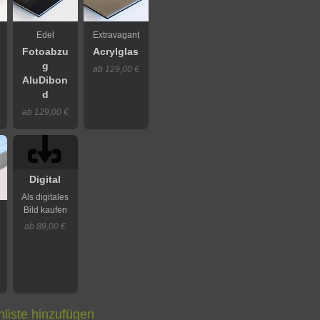
Edel
Extravagant
Fotoabzu
Acrylglas
g
ab 129,00 €
AluDibon
d
ab 129,00 €
Digital
Als digitales
Bild kaufen
ab 89,00 €
liste hinzufügen