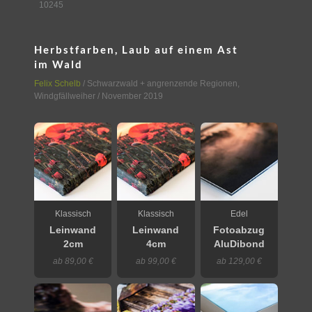
10245
Herbstfarben, Laub auf einem Ast
im Wald
Felix Schelb
/
Schwarzwald + angrenzende Regionen
,
Windgfällweiher
/ November 2019
Klassisch
Klassisch
Edel
Leinwand
Leinwand
Fotoabzug
2cm
4cm
AluDibond
ab 89,00 €
ab 99,00 €
ab 129,00 €