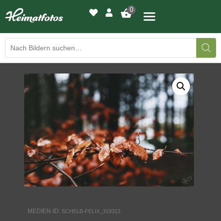
0
BILDERGALERIE
DRUCKQUALITÄTEN
LED-LEUCHTBILDER
WIR DRUCKEN IHR BILD
AUSSTELLUNGEN
HEIMATLICHTER
MEDIEN-ID:
SCHELB-FELIX_319313
KONTAKT