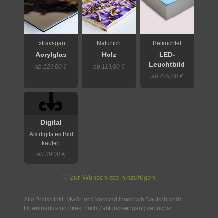
Extravagant
Natürlich
Beleuchtet
Acrylglas
Holz
LED-
Leuchtbild
ab 129,00 €
ab 119,00 €
ab 479,00 €
Digital
Als digitales Bild
kaufen
ab 39,00 €
♡
Zur Wunschliste hinzufügen
Alle Preise inkl. MwSt. und Versand innerhalb Deutschlands.
Downloads sind direkt nach Zahlungseingang verfügbar.