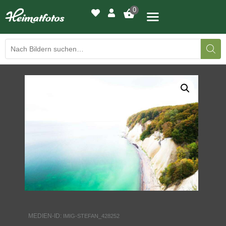
0
BILDERGALERIE
DRUCKQUALITÄTEN
LED-LEUCHTBILDER
WIR DRUCKEN IHR BILD
AUSSTELLUNGEN
HEIMATLICHTER
MEDIEN-ID:
IMIG-STEFAN_428252
KONTAKT