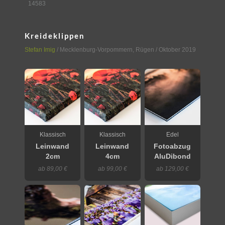
14583
Kreideklippen
Stefan Imig
/
Mecklenburg-Vorpommern
,
Rügen
/ Oktober 2019
Klassisch
Klassisch
Edel
Leinwand
Leinwand
Fotoabzug
2cm
4cm
AluDibond
ab 89,00 €
ab 99,00 €
ab 129,00 €