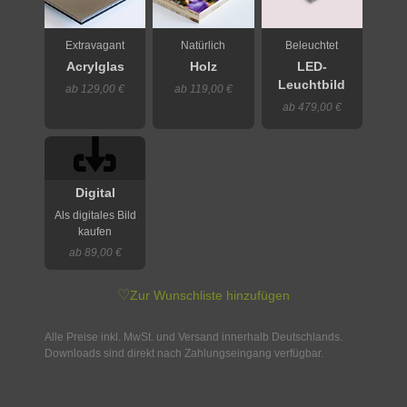
Extravagant
Natürlich
Beleuchtet
Acrylglas
Holz
LED-
Leuchtbild
ab 129,00 €
ab 119,00 €
ab 479,00 €
Digital
Als digitales Bild
kaufen
ab 89,00 €
♡
Zur Wunschliste hinzufügen
Alle Preise inkl. MwSt. und Versand innerhalb Deutschlands.
Downloads sind direkt nach Zahlungseingang verfügbar.