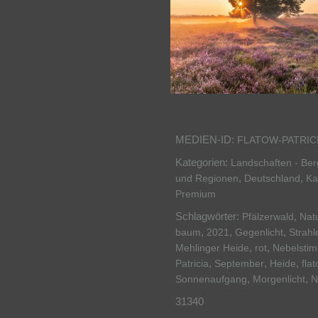
MEDIEN-ID:
FLATOW-PATRIC
Kategorien:
Landschaften - Be
,
,
und Regionen
Deutschland
Ka
Premium
Schlagwörter:
,
Pfälzerwald
Nat
,
,
,
baum
2021
Gegenlicht
Strahl
,
,
Mehlinger Heide
rot
Nebelsti
,
,
,
Patricia
September
Heide
fla
,
,
Sonnenaufgang
Morgenlicht
N
31340