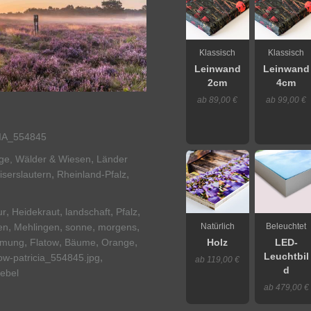
Klassisch
Klassisch
Leinwand
Leinwand
2cm
4cm
ab 89,00 €
ab 99,00 €
IA_554845
,
rge, Wälder & Wiesen
Länder
,
,
iserslautern
Rheinland-Pfalz
,
,
,
,
ur
Heidekraut
landschaft
Pfalz
,
,
,
,
Natürlich
Beleuchtet
en
Mehlingen
sonne
morgens
,
,
,
,
mmung
Flatow
Bäume
Orange
Holz
LED-
Leuchtbil
,
tow-patricia_554845.jpg
ab 119,00 €
d
ebel
ab 479,00 €