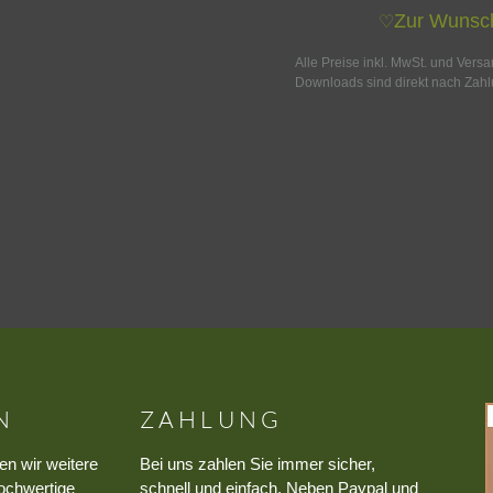
Zur Wunsch
♡
Alle Preise inkl. MwSt. und Vers
Downloads sind direkt nach Zahl
N
ZAHLUNG
en wir weitere
Bei uns zahlen Sie immer sicher,
ochwertige
schnell und einfach. Neben Paypal und