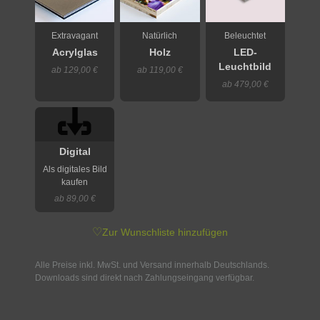
Extravagant
Natürlich
Beleuchtet
Acrylglas
Holz
LED-
Leuchtbild
ab 129,00 €
ab 119,00 €
ab 479,00 €
Digital
Als digitales Bild
kaufen
ab 89,00 €
♡
Zur Wunschliste hinzufügen
Alle Preise inkl. MwSt. und Versand innerhalb Deutschlands.
Downloads sind direkt nach Zahlungseingang verfügbar.