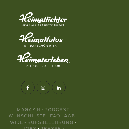
MAGAZIN
·
PODCAST
WUNSCHLISTE
·
FAQ
·
AGB
·
WIDERRUFSBELEHRUNG
·
JOBS
·
PRESSE
·