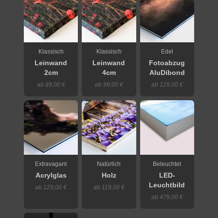
Klassisch
Klassisch
Edel
Leinwand
Leinwand
Fotoabzug
2cm
4cm
AluDibond
ab 89,00 €
ab 99,00 €
ab 129,00 €
Extravagant
Natürlich
Beleuchtet
Acrylglas
Holz
LED-
Leuchtbild
ab 129,00 €
ab 119,00 €
ab 479,00 €