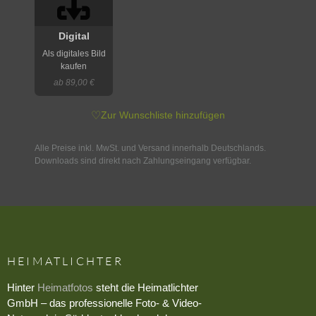
Digital
Als digitales Bild
kaufen
ab 89,00 €
♡
Zur Wunschliste hinzufügen
Alle Preise inkl. MwSt. und Versand innerhalb Deutschlands.
Downloads sind direkt nach Zahlungseingang verfügbar.
HEIMATLICHTER
Hinter
Heimatfotos
steht die Heimatlichter
GmbH – das professionelle Foto- & Video-