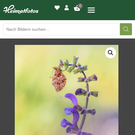
0
BILDERGALERIE
DRUCKQUALITÄTEN
LED-LEUCHTBILDER
WIR DRUCKEN IHR BILD
AUSSTELLUNGEN
HEIMATLICHTER
KONTAKT