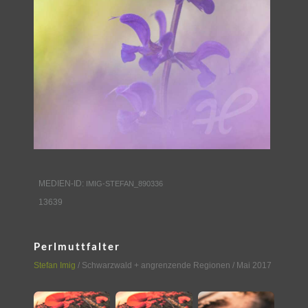
MEDIEN-ID:
IMIG-STEFAN_890336
13639
Perlmuttfalter
Stefan Imig
/
Schwarzwald + angrenzende Regionen
/ Mai 2017