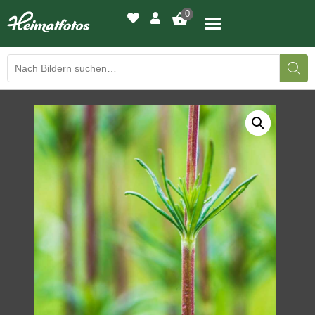
0
BILDERGALERIE
DRUCKQUALITÄTEN
LED-LEUCHTBILDER
WIR DRUCKEN IHR BILD
AUSSTELLUNGEN
HEIMATLICHTER
KONTAKT