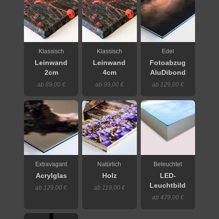
Klassisch
Klassisch
Edel
Leinwand
Leinwand
Fotoabzug
2cm
4cm
AluDibond
ab 89,00 €
ab 99,00 €
ab 129,00 €
Extravagant
Natürlich
Beleuchtet
Acrylglas
Holz
LED-
Leuchtbild
ab 129,00 €
ab 119,00 €
ab 479,00 €