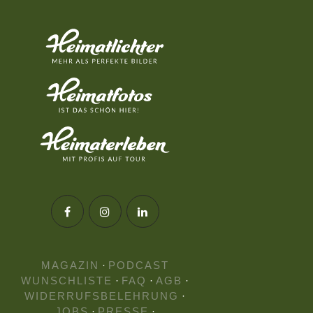
MAGAZIN
·
PODCAST
WUNSCHLISTE
·
FAQ
·
AGB
·
WIDERRUFSBELEHRUNG
·
JOBS
·
PRESSE
·