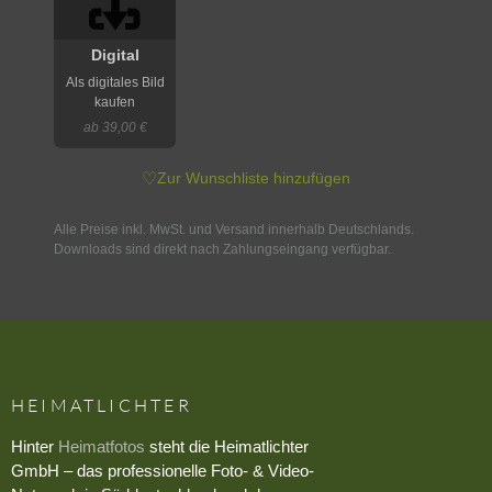
Digital
Als digitales Bild
kaufen
ab 39,00 €
♡
Zur Wunschliste hinzufügen
Alle Preise inkl. MwSt. und Versand innerhalb Deutschlands.
Downloads sind direkt nach Zahlungseingang verfügbar.
HEIMATLICHTER
Hinter
Heimatfotos
steht die Heimatlichter
GmbH – das professionelle Foto- & Video-