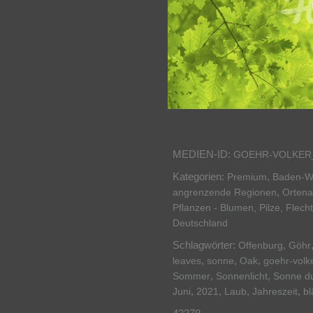
MEDIEN-ID:
GOEHR-VOLKER_
Kategorien:
,
Premium
Baden-W
,
angrenzende Regionen
Orten
Pflanzen - Blumen, Pilze, Flech
Deutschland
Schlagwörter:
,
Offenburg
Göhr
,
,
,
leaves
sonne
Oak
goehr-volk
,
,
Sommer
Sonnenlicht
Sonne du
,
,
,
,
Juni
2021
Laub
Jahreszeit
bl