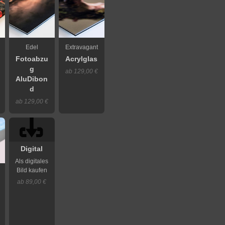
Edel
Extravagant
Fotoabzu
Acrylglas
g
ab 129,00 €
AluDibon
d
ab 129,00 €
Digital
Als digitales
Bild kaufen
ab 89,00 €