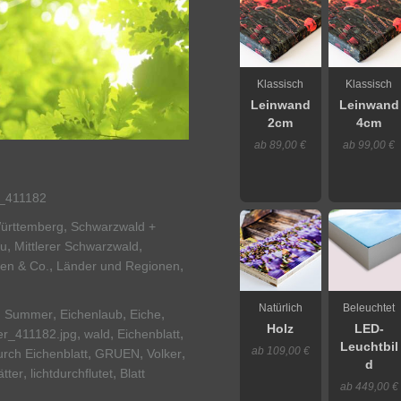
Klassisch
Klassisch
Leinwand
Leinwand
2cm
4cm
ab 89,00 €
ab 99,00 €
411182
,
ürttemberg
Schwarzwald +
,
,
au
Mittlerer Schwarzwald
,
,
ten & Co.
Länder und Regionen
Natürlich
Beleuchtet
,
,
,
,
Summer
Eichenlaub
Eiche
Holz
LED-
,
,
,
er_411182.jpg
wald
Eichenblatt
Leuchtbil
ab 109,00 €
,
,
,
rch Eichenblatt
GRUEN
Volker
d
,
,
ätter
lichtdurchflutet
Blatt
ab 449,00 €