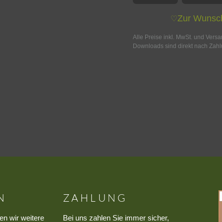
Zur Wunsch
♡
Alle Preise inkl. MwSt. und Vers
Downloads sind direkt nach Zahl
N
ZAHLUNG
en wir weitere
Bei uns zahlen Sie immer sicher,