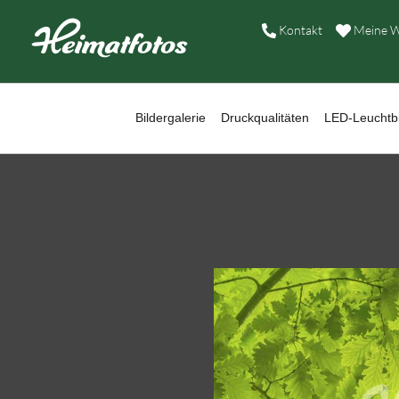
B
Kontakt
Meine W
D
L
Bildergalerie
Druckqualitäten
LED-Leuchtbi
W
B
A
H
K