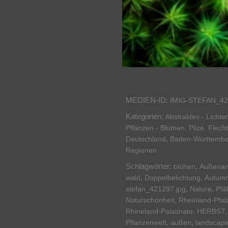
MEDIEN-ID:
IMIG-STEFAN_42
Kategorien:
Abstraktes - Licht
Pflanzen - Blumen, Pilze, Flech
,
Deutschland
Baden-Württembe
Regionen
Schlagwörter:
,
blühen
Außenan
,
,
wald
Doppelbelichtung
Autum
,
,
stefan_421297.jpg
Nature
Pfä
,
Naturschönheit
Rheinland-Pfal
,
Rhineland-Palatinate
HERBST
,
,
Pflanzenwelt
außen
landscap