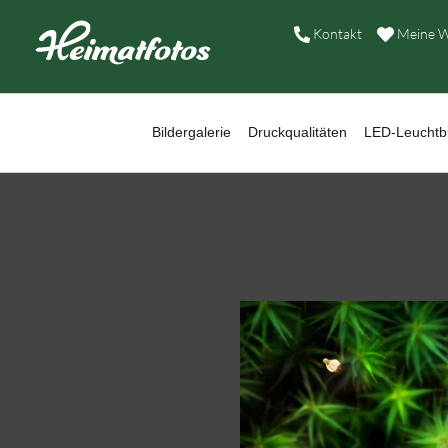
B
Kontakt
Meine W
D
L
Bildergalerie
Druckqualitäten
LED-Leuchtbi
W
B
A
H
K