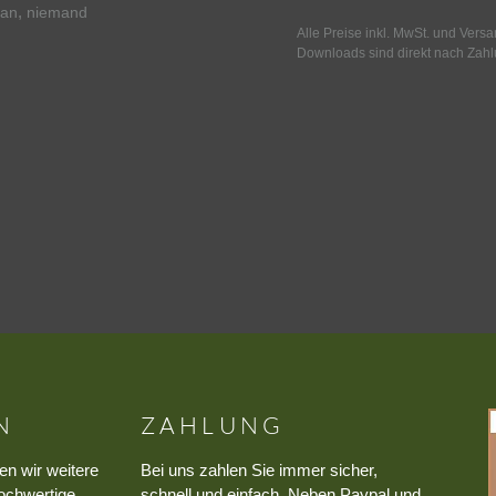
,
fan
niemand
Alle Preise inkl. MwSt. und Vers
Downloads sind direkt nach Zahl
N
ZAHLUNG
en wir weitere
Bei uns zahlen Sie immer sicher,
ochwertige
schnell und einfach. Neben Paypal und