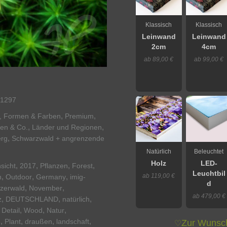
Klassisch
Klassisch
Leinwand
Leinwand
2cm
4cm
ab 89,00 €
ab 99,00 €
1297
,
,
er, Formen & Farben
Premium
,
,
ten & Co.
Länder und Regionen
,
rg
Schwarzwald + angrenzende
Natürlich
Beleuchtet
Holz
LED-
,
,
,
,
sicht
2017
Pflanzen
Forest
Leuchtbil
ab 119,00 €
,
,
,
n
Outdoor
Germany
imig-
d
,
,
lzerwald
November
ab 479,00 €
,
,
,
z
DEUTSCHLAND
natürlich
,
,
,
,
Detail
Wood
Natur
,
,
,
,
e
Plant
draußen
landschaft
Zur Wunsch
♡