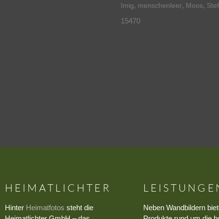
,
,
,
Imig
menschenleer
Moos
Ste
15470
HEIMATLICHTER
LEISTUNGE
Hinter
Heimatfotos
steht die
Neben Wandbildern biet
Heimatlichter GmbH – das
Produkte rund um die h