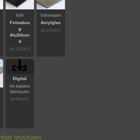
Edel
Extravagant
Fotoabzu
Acrylglas
g
ab 129,00 €
AluDibon
d
ab 129,00 €
Digital
Als digitales
Bild kaufen
ab 89,00 €
liste hinzufügen