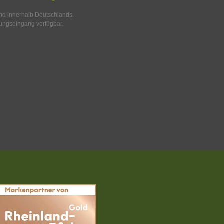
and innerhalb Deutschlands.
ungseingang verfügbar.