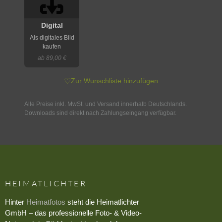
Digital
Als digitales Bild
kaufen
ab 89,00 €
♡
Zur Wunschliste hinzufügen
Alle Preise inkl. MwSt. und Versand innerhalb Deutschlands.
Downloads sind direkt nach Zahlungseingang verfügbar.
HEIMATLICHTER
Hinter
Heimatfotos
steht die Heimatlichter
GmbH – das professionelle Foto- & Video-