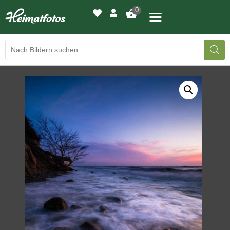
0
BILDERGALERIE
DRUCKQUALITÄTEN
LED-LEUCHTBILDER
WIR DRUCKEN IHR BILD
AUSSTELLUNGEN
HEIMATLICHTER
KONTAKT