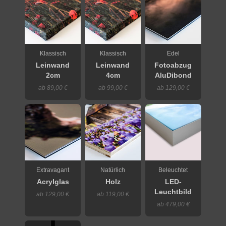
Klassisch
Klassisch
Edel
Leinwand
Leinwand
Fotoabzug
2cm
4cm
AluDibond
ab 89,00 €
ab 99,00 €
ab 129,00 €
Extravagant
Natürlich
Beleuchtet
Acrylglas
Holz
LED-
Leuchtbild
ab 129,00 €
ab 119,00 €
ab 479,00 €