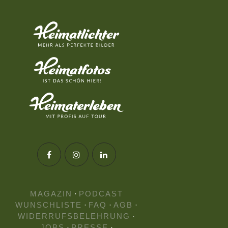
MAGAZIN
·
PODCAST
WUNSCHLISTE
·
FAQ
·
AGB
·
WIDERRUFSBELEHRUNG
·
JOBS
·
PRESSE
·