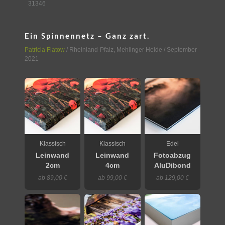
31346
Ein Spinnennetz – Ganz zart.
Patricia Flatow
/
Rheinland-Pfalz
,
Mehlinger Heide
/ September
2021
Klassisch
Klassisch
Edel
Leinwand
Leinwand
Fotoabzug
2cm
4cm
AluDibond
ab 89,00 €
ab 99,00 €
ab 129,00 €