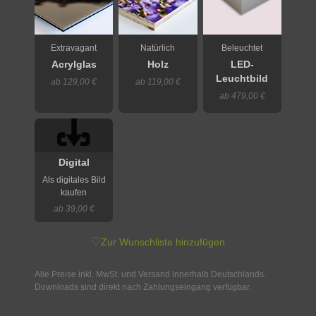
Extravagant
Natürlich
Beleuchtet
Acrylglas
Holz
LED-
Leuchtbild
ab 129,00 €
ab 119,00 €
ab 479,00 €
Digital
Als digitales Bild
kaufen
ab 39,00 €
♡
Zur Wunschliste hinzufügen
Alle Preise inkl. MwSt. und Versand innerhalb Deutschlands.
Downloads sind direkt nach Zahlungseingang verfügbar.