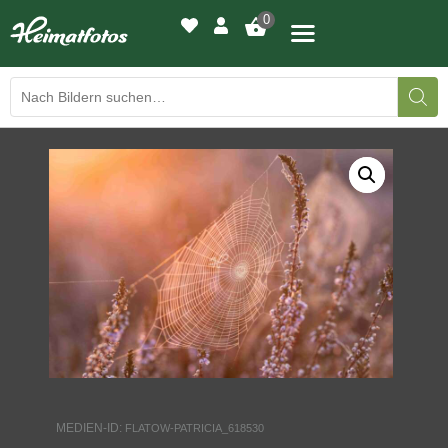
0
BILDERGALERIE
DRUCKQUALITÄTEN
LED-LEUCHTBILDER
WIR DRUCKEN IHR BILD
AUSSTELLUNGEN
HEIMATLICHTER
MEDIEN-ID:
FLATOW-PATRICIA_618530
KONTAKT