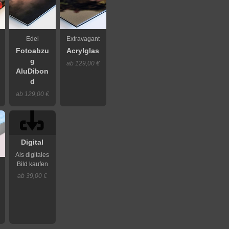
Edel
Extravagant
Fotoabzu
Acrylglas
g
ab 129,00 €
AluDibon
d
ab 129,00 €
Digital
Als digitales
Bild kaufen
ab 39,00 €