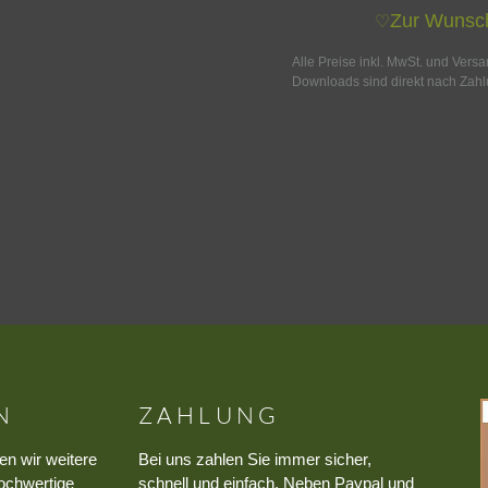
Zur Wunsch
♡
Alle Preise inkl. MwSt. und Vers
Downloads sind direkt nach Zahl
N
ZAHLUNG
en wir weitere
Bei uns zahlen Sie immer sicher,
ochwertige
schnell und einfach. Neben Paypal und