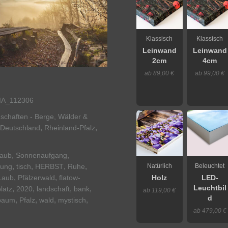
Klassisch
Klassisch
Leinwand
Leinwand
2cm
4cm
ab 89,00 €
ab 99,00 €
IA_112306
schaften - Berge, Wälder &
,
,
Deutschland
Rheinland-Pfalz
,
,
laub
Sonnenaufgang
,
,
,
,
Natürlich
Beleuchtet
ung
tisch
HERBST
Ruhe
,
,
Laub
Pfälzerwald
flatow-
Holz
LED-
Leuchtbil
,
,
,
,
latz
2020
landschaft
bank
ab 119,00 €
d
,
,
,
,
baum
Pfalz
wald
mystisch
ab 479,00 €