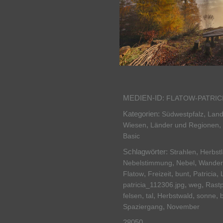
MEDIEN-ID:
FLATOW-PATRIC
Kategorien:
,
Südwestpfalz
Land
,
,
Wiesen
Länder und Regionen
Basic
Schlagwörter:
,
Strahlen
Herbst
,
,
Nebelstimmung
Nebel
Wander
,
,
,
,
Flatow
Freizeit
bunt
Patricia
,
,
patricia_112306.jpg
weg
Rastp
,
,
,
,
felsen
tal
Herbstwald
sonne
,
Spaziergang
November
28050