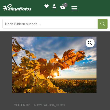
0
BILDERGALERIE
DRUCKQUALITÄTEN
LED-LEUCHTBILDER
WIR DRUCKEN IHR BILD
AUSSTELLUNGEN
HEIMATLICHTER
MEDIEN-ID:
FLATOW-PATRICIA_638319
KONTAKT