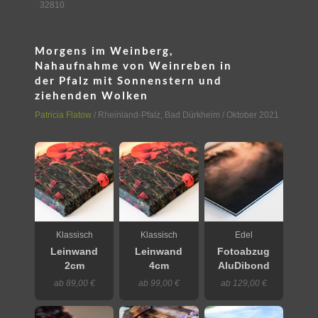
32810
Morgens im Weinberg,
Nahaufnahme von Weinreben in
der Pfalz mit Sonnenstern und
ziehenden Wolken
Patricia Flatow
/
Rheinland-Pfalz
,
Bad Dürkheim
/ Oktober 2021
Klassisch
Klassisch
Edel
Leinwand
Leinwand
Fotoabzug
2cm
4cm
AluDibond
ab 89,00 €
ab 99,00 €
ab 129,00 €