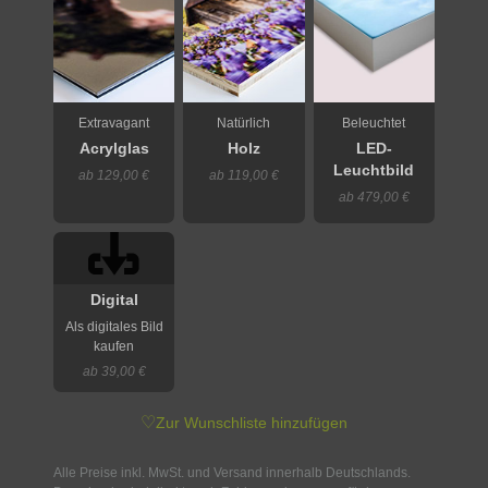
Extravagant
Natürlich
Beleuchtet
Acrylglas
Holz
LED-
Leuchtbild
ab 129,00 €
ab 119,00 €
ab 479,00 €
Digital
Als digitales Bild
kaufen
ab 39,00 €
♡
Zur Wunschliste hinzufügen
Alle Preise inkl. MwSt. und Versand innerhalb Deutschlands.